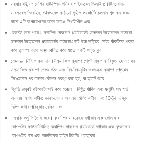
ওয়্যার বাইন্ডিং মেশিন হাই-স্পিডলিনিয়ার গাইড-রেল ডিজাইন: রিইনফোর্সড
ডাবল-রেল ডিজাইন, ডাবল-রেল কাঠামো গৃহীত হয়কার্টের চলমান শব্দ কম করুন
যাতে এটি অপারেশনের জন্য আরও স্থিতিশীল এবং
টেকসই হতে পারে। ক্ল্যাম্পিং-সারফেস প্ল্যাটফর্মের উল্লম্ব উত্তোলন কাঠামো
উল্লম্ব উত্তোলন প্ল্যাটফর্মের কাঠামোএকটি উচ্চ-শক্তির মোটর র্যাকটিকে শক্ত
করে ক্ল্যাম্প করার জন্য চালিত করে যাতে একটি শক্ত বুক
মেরুদণ্ড নিশ্চিত করা যায়।উচ্চ-শক্তি ক্ল্যাম্প প্লেট বিকৃত বা বিকৃত হয় না: ঘন
উচ্চ-শক্তি ক্ল্যাম্প প্লেট গঠন এবং দ্বি-দিক-দৃষ্টির ডবল-স্ক্রু ক্ল্যাম্প প্লেটের
সিঙ্ক্রোনাস প্রপালশন কৌশল গ্রহণ করা হয়, যা ক্ল্যাম্পিংয়ে
বিকৃতি ছাড়াই বইকেটেকসই করে তোলে। নিখুঁত র্যাকিং এবং ফ্লুটিং সহ হার্ড
অ্যালয় মিলিং কাটার: ডাবল-লেয়ার অ্যালয় মিলিং কাটার এবং 10-টুথ ডিস্ক
মিলিং কাটার পরিষ্কার রেকিং এবং
এমনকি ফ্লুটিং তৈরি করে। ক্ল্যাম্পিং সারফেসে বর্গাকার এবং গোলাকার
কোণগুলির ফাইন-টিউনিং: ক্ল্যাম্পিং সারফেস প্ল্যাটফর্মে বর্গাকার এবং বৃত্তাকার
কোণগুলির বাম এবং ডানদিকের ফাইন-টিউনিং গ্রাহকের