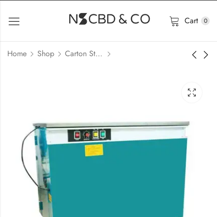
Cart
0
Home
Shop
Carton Staple Banding Machine In Bangladesh