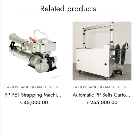
Related products
C
ARTON BANDING MACHINE IN BANGLADESH
,
C
ARTON BANDING MACHINE IN BANGLADESH
CARTON STAPLE BANDING M
PP PET Strapping Machine In Bangladesh
Automatic PP Belts Carton Strapping Machine BD
৳
45,000.00
৳
255,000.00